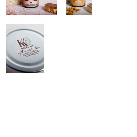
Facebook
Instagram
Le SUPERSTUDIO
studio de photographie
publicitaire et retouches numériques
Avenue Ilya Prigogine, 8 - 1180 Bruxelles
sebastien@lasuperboite.be
- (+32)
486 21 30 16
© 2019 by La SUPERBOITE