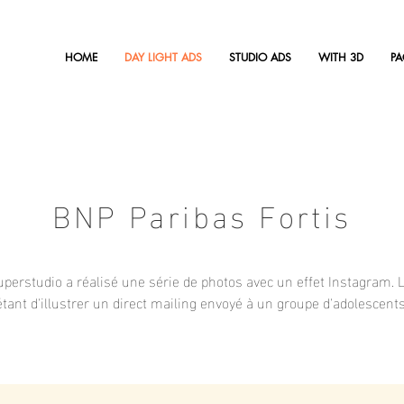
HOME
DAY LIGHT ADS
STUDIO ADS
WITH 3D
P
BNP Paribas Fortis
perstudio a réalisé une série de photos avec un effet Instagram. 
étant d'illustrer un direct mailing envoyé à un groupe d'adolescents