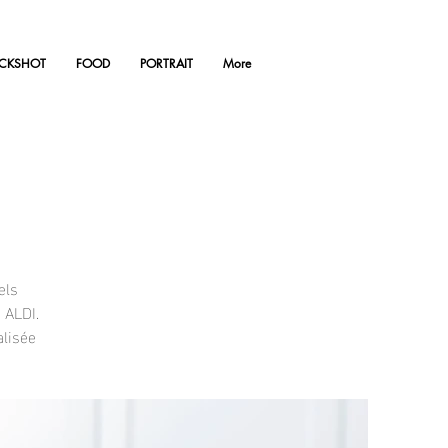
ACKSHOT
FOOD
PORTRAIT
More
els
 ALDI.
alisée