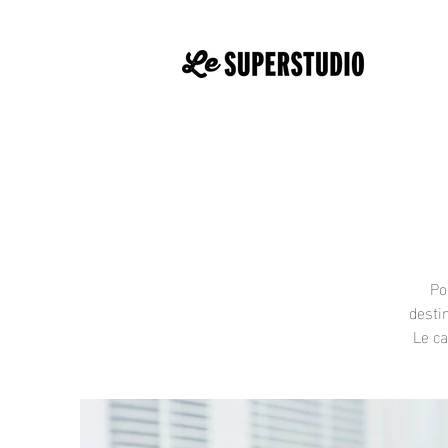
Po
desti
Le ca