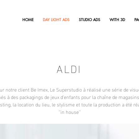
HOME
DAY LIGHT ADS
STUDIO ADS
WITH 3D
P
ALDI
ur notre client Be Imex, Le Superstudio à réalisé une série de visu
nés à des packagings de jeux d'enfants pour la chaîne de magasins
sting, la location du lieu, le stylisme et toute la production a été ré
''in house''