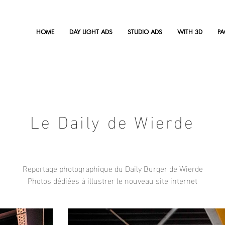
HOME
DAY LIGHT ADS
STUDIO ADS
WITH 3D
P
Le Daily de Wierde
Reportage photographique du Daily Burger de Wierde
Photos dédiées à illustrer le nouveau site internet