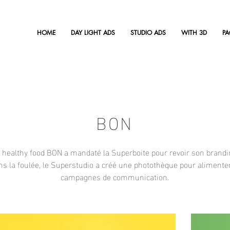
HOME
DAY LIGHT ADS
STUDIO ADS
WITH 3D
P
BON
 healthy food BON a mandaté la Superboite pour revoir son brandi
s la foulée, le Superstudio a créé une photothèque pour alimente
campagnes de communication.