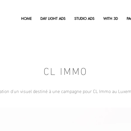
HOME
DAY LIGHT ADS
STUDIO ADS
WITH 3D
P
CL IMMO
ation d'un visuel destiné à une campagne pour CL Immo au Luxe